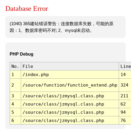
Database Error
(1040) 365建站错误警告：连接数据库失败，可能的原
因：1、数据库密码不对; 2、mysql未启动。
PHP Debug
No.
File
Line
1
/index.php
14
2
/source/function/function_extend.php
324
3
/source/class/jzmysql.class.php
211
4
/source/class/jzmysql.class.php
62
5
/source/class/jzmysql.class.php
94
6
/source/class/jzmysql.class.php
76