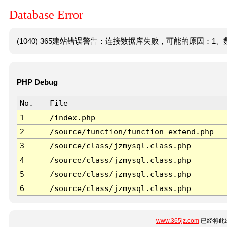
Database Error
(1040) 365建站错误警告：连接数据库失败，可能的原因：1、数
PHP Debug
No.
File
1
/index.php
2
/source/function/function_extend.php
3
/source/class/jzmysql.class.php
4
/source/class/jzmysql.class.php
5
/source/class/jzmysql.class.php
6
/source/class/jzmysql.class.php
www.365jz.com
已经将此