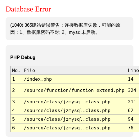
Database Error
(1040) 365建站错误警告：连接数据库失败，可能的原
因：1、数据库密码不对; 2、mysql未启动。
PHP Debug
No.
File
Line
1
/index.php
14
2
/source/function/function_extend.php
324
3
/source/class/jzmysql.class.php
211
4
/source/class/jzmysql.class.php
62
5
/source/class/jzmysql.class.php
94
6
/source/class/jzmysql.class.php
76