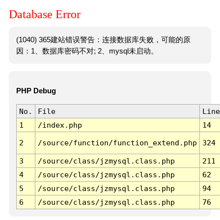
Database Error
(1040) 365建站错误警告：连接数据库失败，可能的原
因：1、数据库密码不对; 2、mysql未启动。
PHP Debug
No.
File
Line
1
/index.php
14
2
/source/function/function_extend.php
324
3
/source/class/jzmysql.class.php
211
4
/source/class/jzmysql.class.php
62
5
/source/class/jzmysql.class.php
94
6
/source/class/jzmysql.class.php
76